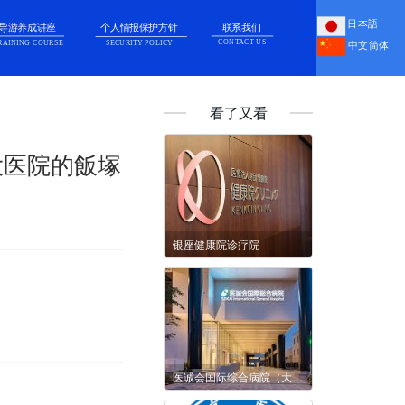
日本語
导游养成讲座
个人情报保护方针
联系我们
CONTACT US
RAINING COURSE
SECURITY POLICY
中文简体
看了又看
大医院的飯塚
银座健康院诊疗院
医诚会国际综合病院（大阪）