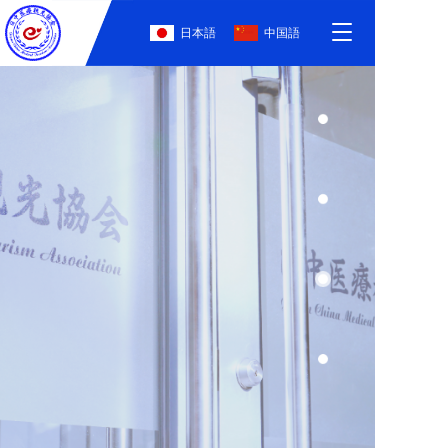
T
日本語
中国語
o
g
g
l
e
医疗・医美・旅游翻译培训
n
a
业内最强医疗天团 最专业--由大型综合医院的医生亲自授
v
课 最权威--邀请日本名医医师会的名医做专家特别讲座
i
最真实--由大学附属医院的现役日本人护士参与模拟医疗
翻译现场
g
a
t
i
关注→日中医疗观光协会
o
n