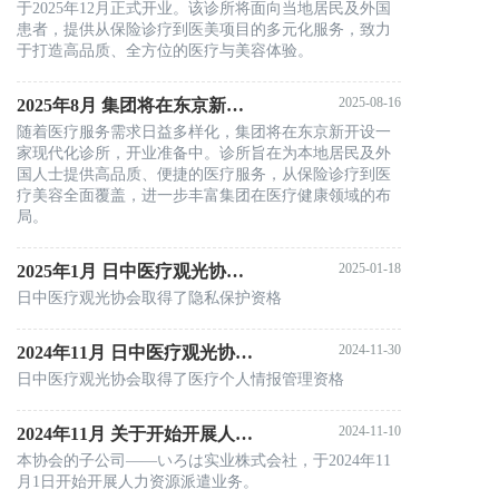
于2025年12月正式开业。该诊所将面向当地居民及外国
患者，提供从保险诊疗到医美项目的多元化服务，致力
于打造高品质、全方位的医疗与美容体验。
2025-08-16
2025年8月 集团将在东京新开设一家现代化诊所，开业准备中
随着医疗服务需求日益多样化，集团将在东京新开设一
家现代化诊所，开业准备中。诊所旨在为本地居民及外
国人士提供高品质、便捷的医疗服务，从保险诊疗到医
疗美容全面覆盖，进一步丰富集团在医疗健康领域的布
局。
2025-01-18
2025年1月 日中医疗观光协会取得了隐私保护资格
日中医疗观光协会取得了隐私保护资格
2024-11-30
2024年11月 日中医疗观光协会取得了医疗个人情报管理资格
日中医疗观光协会取得了医疗个人情报管理资格
2024-11-10
2024年11月 关于开始开展人力资源派遣业务
本协会的子公司——いろは实业株式会社，于2024年11
月1日开始开展人力资源派遣业务。