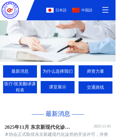
T
日本語
中国語
o
g
g
l
e
n
a
v
i
g
最新消息
为什么选择我们
师资力量
a
t
医疗/医美翻译课
课堂展示
交通路线
i
程表
o
n
—— 最新消息 ——
2025-11-01
2025年11月 东京新现代化诊所即将于12月正式开业
本协会正式取得东京新建现代化诊所的开业许可，并将