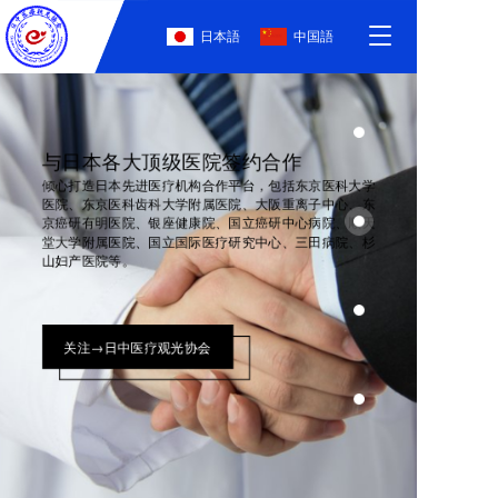
T
日本語
中国語
o
g
g
l
e
与日本各大顶级医院签约合作
n
倾心打造日本先进医疗机构合作平台，包括东京医科大学
a
医院、东京医科齿科大学附属医院、大阪重离子中心、东
v
京癌研有明医院、银座健康院、国立癌研中心病院、顺天
i
堂大学附属医院、国立国际医疗研究中心、三田病院、杉
g
山妇产医院等。
a
t
i
关注→日中医疗观光协会
o
n