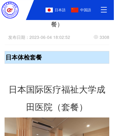
T
日本語
中国語
国际医疗福祉大学成田医院（女性套
o
g
餐）
g
l
发布日期：2023-06-04 18:02:52
3308
e
n
a
日本体检套餐
v
i
g
a
t
日本国际医疗福祉大学成
i
o
n
田医院（套餐）