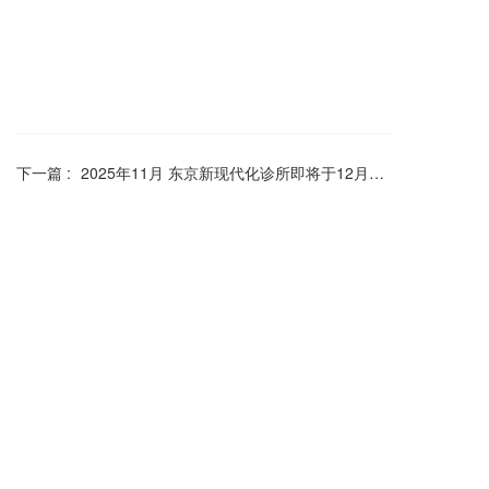
下一篇 :
2025年11月 东京新现代化诊所即将于12月正式开业
分享到：
长按或扫码识别 分享给好友