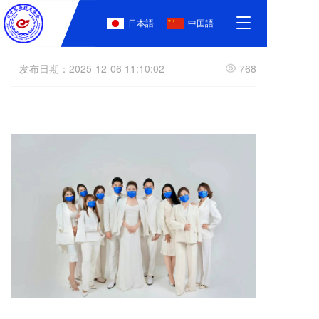
T
日本語
中国語
行政主管招聘
o
g
g
发布日期：2025-12-06 11:10:02
768
l
e
n
a
v
i
g
a
t
i
o
n