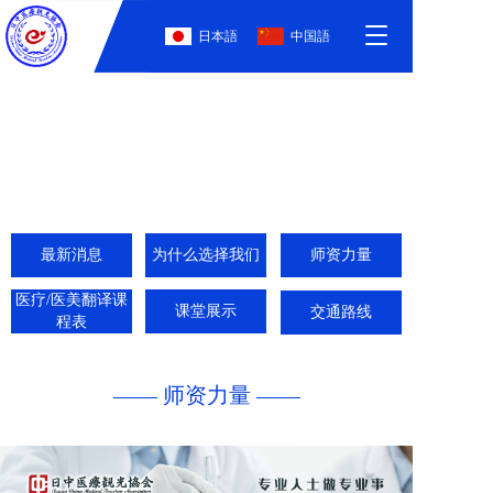
T
日本語
中国語
o
g
g
l
e
n
a
v
i
g
最新消息
为什么选择我们
师资力量
a
t
医疗/医美翻译课
课堂展示
交通路线
i
程表
o
n
—— 师资力量 ——